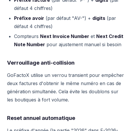
Préfixe facture
(par défaut "F-") +
digits
(par
défaut 4 chiffres)
Préfixe avoir
(par défaut "AV-") +
digits
(par
défaut 4 chiffres)
Compteurs
Next Invoice Number
et
Next Credit
Note Number
pour ajustement manuel si besoin
Verrouillage anti-collision
GoFactoX utilise un verrou transient pour empêcher
deux factures d'obtenir le même numéro en cas de
génération simultanée. Cela évite les doublons sur
les boutiques à fort volume.
Reset annuel automatique
Le préfixe d'année (la partie "2026" dans F-2026-