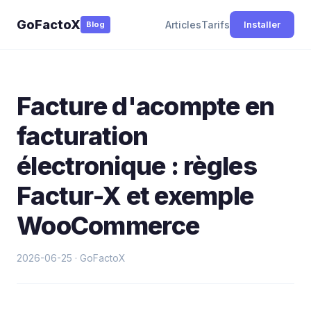
GoFactoX
Articles
Tarifs
Installer
Blog
Facture d'acompte en
facturation
électronique : règles
Factur-X et exemple
WooCommerce
2026-06-25 · GoFactoX