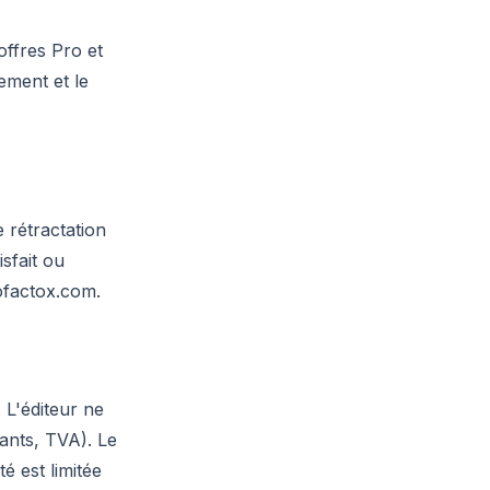
offres Pro et
ement et le
 rétractation
sfait ou
factox.com
.
. L'éditeur ne
ants, TVA). Le
é est limitée