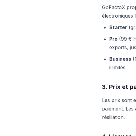
GoFactoX prop
électroniques 
Starter
(gra
Pro
(99 € H
exports, jus
Business
(1
illimités.
3. Prix et 
Les prix sont 
paiement. Les
résiliation.