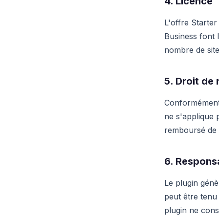
4. Licence
L'offre Starte
Business font 
nombre de sites
5. Droit de 
Conformément à
ne s'applique 
remboursé de 
6. Responsa
Le plugin génèr
peut être tenu
plugin ne const